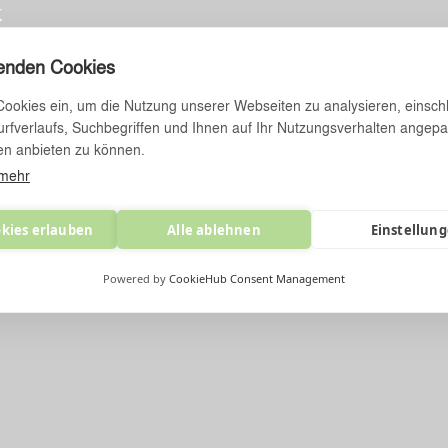
k
rage bzw. Parkgarage am
enden Cookies
f bzw. Meinhardgarage
Cookies ein, um die Nutzung unserer Webseiten zu analysieren, einschl
rfverlaufs, Suchbegriffen und Ihnen auf Ihr Nutzungsverhalten angepa
en anbieten zu können.
efgarage Mozart-City-Center,
 mehr
-Garage Seilerstätte, Boe
Landstraße, Garage im Zentrum
e
okies erlauben
Alle ablehnen
Einstellun
Powered by
CookieHub Consent Management