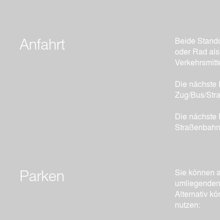
Beide Stando
Anfahrt
oder Rad als
Verkehrsmitte
Die nächste H
Zug/Bus/Str
Die nächste H
Straßenbahn
Sie können a
Parken
umliegenden
Alternativ k
nutzen: