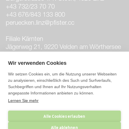
+43 732/23 70 70
+43 676/843 133 800
peruecken.linz@pfister.cc
Filiale Kärnten
Jägerweg 21, 9220 Velden am Wörthersee
+43 676/843 133 200
velden.peruecken@pfister.cc
Wir verwenden Cookies
Wir setzen Cookies ein, um die Nutzung unserer Webseiten
Filiale Wien
zu analysieren, einschließlich des Such und Surfverlaufs,
Hermanngasse 10/1/4, 1070 Wien
Suchbegriffen und Ihnen auf Ihr Nutzungsverhalten
angepasste Informationen anbieten zu können.
+43 676/843 133 600
Lernen Sie mehr
peruecken.wien@pfister.cc
Instagram
Alle Cookies erlauben
Facebook
Alle ablehnen